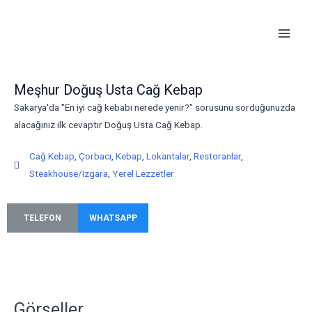
İçeriğe
Main
atla
Men
Meşhur Doğuş Usta Cağ Kebap
Sakarya'da "En iyi cağ kebabı nerede yenir?" sorusunu sorduğunuzda
alacağınız ilk cevaptır Doğuş Usta Cağ Kebap.
Cağ Kebap
,
Çorbacı
,
Kebap
,
Lokantalar
,
Restoranlar
,
Steakhouse/Izgara
,
Yerel Lezzetler
TELEFON
WHATSAPP
Görseller